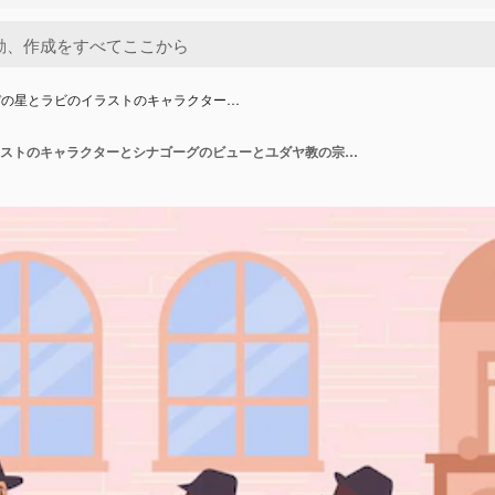
デの星とラビのイラストのキャラクター…
ダビデの星とラビのイラストのキャラクターとシナゴーグのビューとユダヤ教の宗教フラット構成