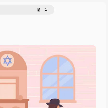
画像で検索
検索