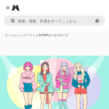
Magnific
Close menu
画像で
ホーム
/
ストック
/
ベクトル
/
K-POPガールグループ