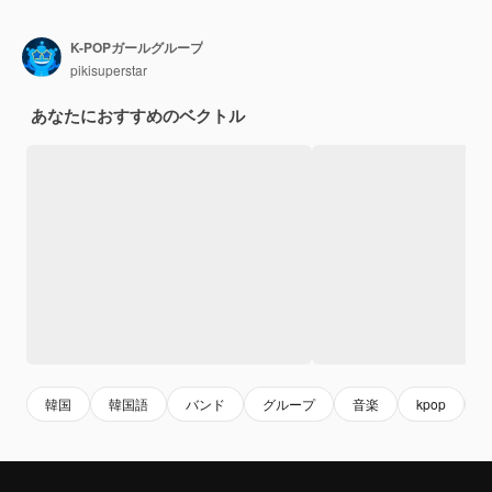
K-POPガールグループ
pikisuperstar
あなたにおすすめのベクトル
韓国
韓国語
バンド
グループ
音楽
kpop
g