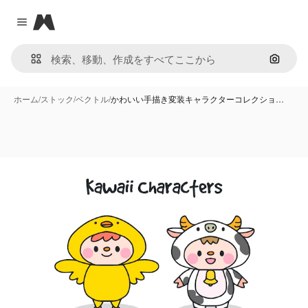
Magnific
Close menu
画像で
ホーム
/
ストック
/
ベクトル
/
かわいい手描き変装キャラクターコレクショ…