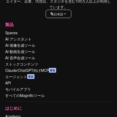
エイター、企業、代理店、スタジオを含む100万人以上が利用し
ています。
日本語
製品
Spaces
AI アシスタント
AI 画像生成ツール
AI 動画生成ツール
AI 音声合成ツール
ストックコンテンツ
Claude/ChatGPT向けMCP
新規
エージェント
新規
API
モバイルアプリ
すべてのMagnificツール
はじめに
Academy