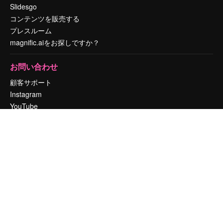
Slidesgo
コンテンツを販売する
プレスルーム
magnific.aiをお探しですか？
お問い合わせ
顧客サポート
Instagram
YouTube
LinkedIn
TikTok
Discord
X
Reddit
Copyright © 2010-
2026
Freepik Company S.L.U.
無断複写・転載を禁じま
す
.