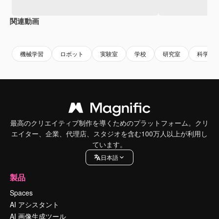
関連動画
Premium
Premium
Premium
Premium
AIによっ
機械学習
ロボット
実験室
学校
研究室
科学
最高のクリエイティブ制作を導くためのプラットフォーム。クリ
エイター、企業、代理店、スタジオを含む100万人以上が利用し
ています。
日本語
製品
Spaces
AI アシスタント
AI 画像生成ツール