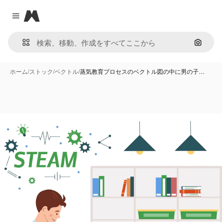
Magnific
Close menu
画像で
ホーム
/
ストック
/
ベクトル
/
蒸気教育プロセスのベクトル図の中に男の子…