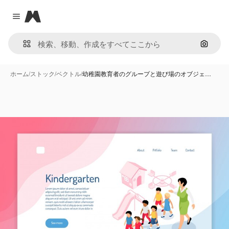
Magnific
Close menu
画像で
ホーム
/
ストック
/
ベクトル
/
幼稚園教育者のグループと遊び場のオブジェ…