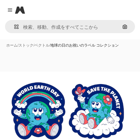
Magnific
Close menu
画像で
ホーム
/
ストック
/
ベクトル
/
地球の日のお祝いのラベル コレクション