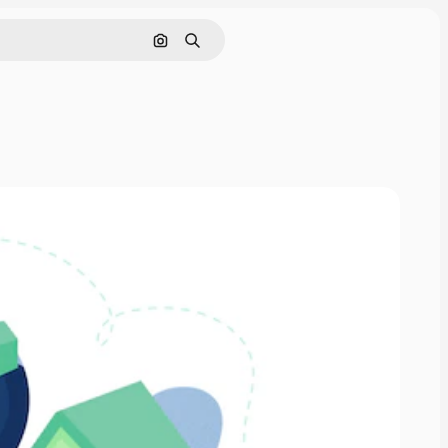
画像で検索
検索