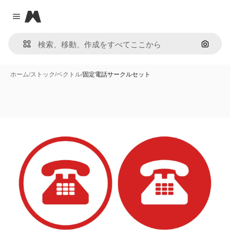
Magnific
Close menu
画像で
ホーム
/
ストック
/
ベクトル
/
固定電話サークルセット