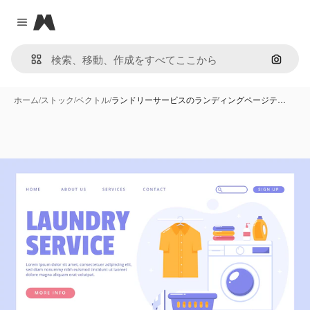
Magnific
Close menu
画像で
ホーム
/
ストック
/
ベクトル
/
ランドリーサービスのランディングページテ…