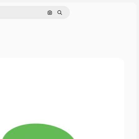
画像で検索
検索