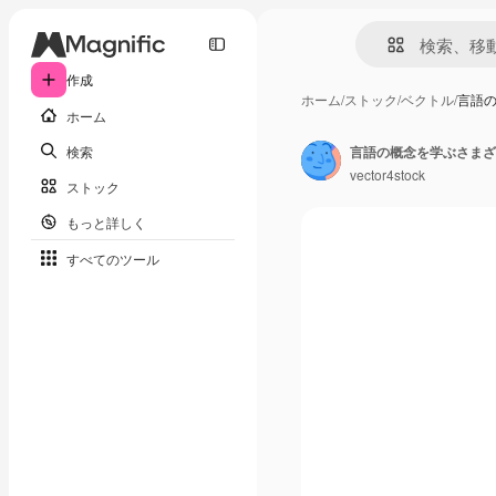
作成
ホーム
/
ストック
/
ベクトル
/
言語
ホーム
検索
言語の概念を学ぶさまざ
vector4stock
ストック
もっと詳しく
すべてのツール