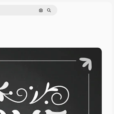
画像で検索
検索