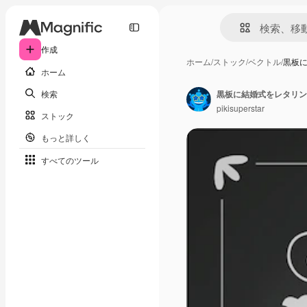
作成
ホーム
/
ストック
/
ベクトル
/
黒板
ホーム
検索
黒板に結婚式をレタリン
pikisuperstar
ストック
もっと詳しく
すべてのツール