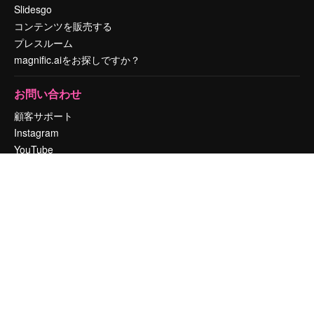
Slidesgo
コンテンツを販売する
プレスルーム
magnific.aiをお探しですか？
お問い合わせ
顧客サポート
Instagram
YouTube
LinkedIn
TikTok
Discord
X
Reddit
Copyright © 2010-
2026
Freepik Company S.L.U.
無断複写・転載を禁じま
す
.