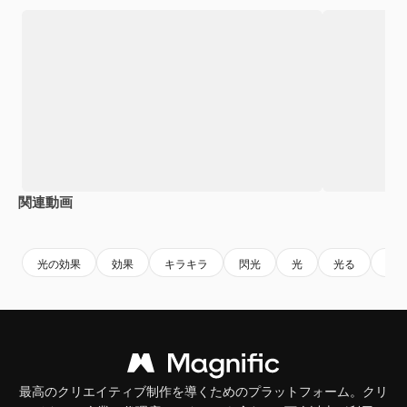
関連動画
Premium
Premium
AIによって生成されました。
Premium
Premium
光の効果
効果
キラキラ
閃光
光
光る
輝
最高のクリエイティブ制作を導くためのプラットフォーム。クリ