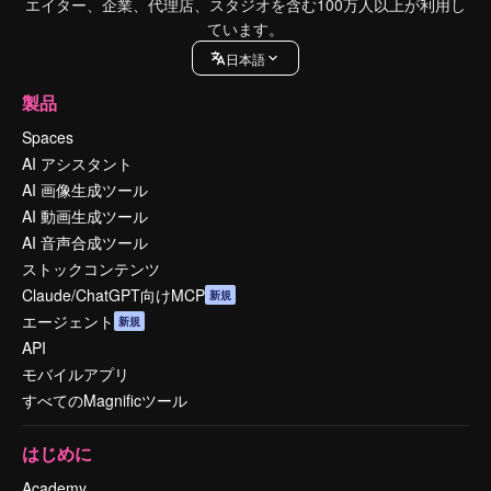
エイター、企業、代理店、スタジオを含む100万人以上が利用し
ています。
日本語
製品
Spaces
AI アシスタント
AI 画像生成ツール
AI 動画生成ツール
AI 音声合成ツール
ストックコンテンツ
Claude/ChatGPT向けMCP
新規
エージェント
新規
API
モバイルアプリ
すべてのMagnificツール
はじめに
Academy