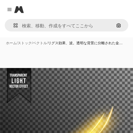
Magnific
Close menu
画像で
ホーム
/
ストック
/
ベクトル
/
リグス効果、波。透明な背景に分離された金…