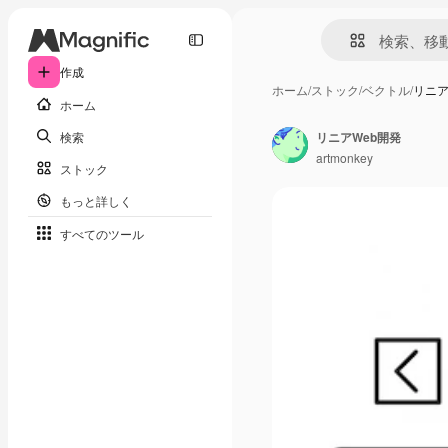
作成
ホーム
/
ストック
/
ベクトル
/
リニア
ホーム
検索
リニアWeb開発
artmonkey
ストック
もっと詳しく
すべてのツール