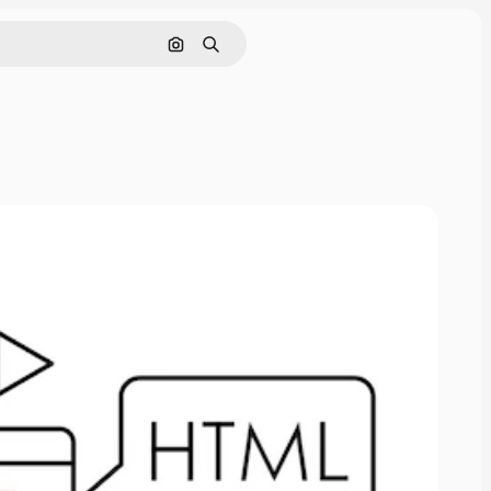
画像で検索
検索