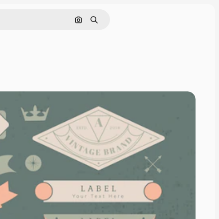
画像で検索
検索