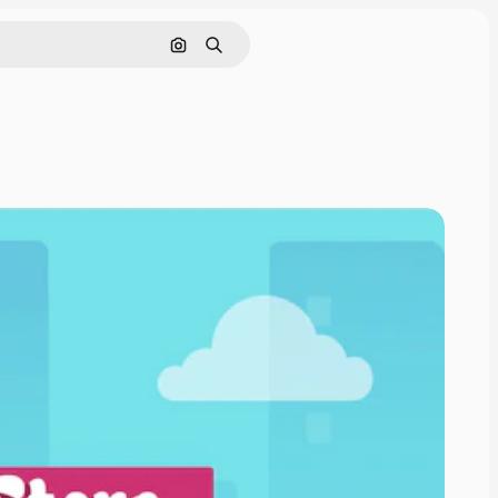
画像で検索
検索