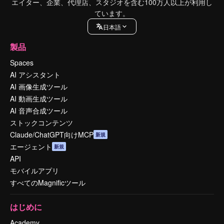
エイター、企業、代理店、スタジオを含む100万人以上が利用し
ています。
日本語
製品
Spaces
AI アシスタント
AI 画像生成ツール
AI 動画生成ツール
AI 音声合成ツール
ストックコンテンツ
Claude/ChatGPT向けMCP
新規
エージェント
新規
API
モバイルアプリ
すべてのMagnificツール
はじめに
Academy