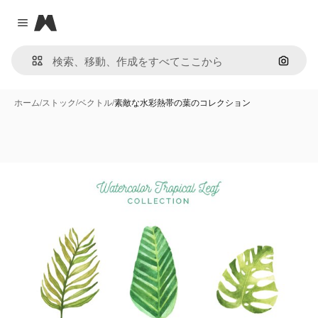
Magnific
Close menu
画像で
ホーム
/
ストック
/
ベクトル
/
素敵な水彩熱帯の葉のコレクション