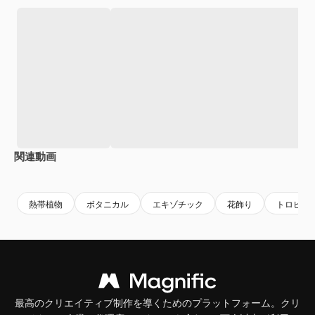
関連動画
Premium
Premium
Premium
Premium
AIによっ
熱帯植物
ボタニカル
エキゾチック
花飾り
トロピカ
最高のクリエイティブ制作を導くためのプラットフォーム。クリ