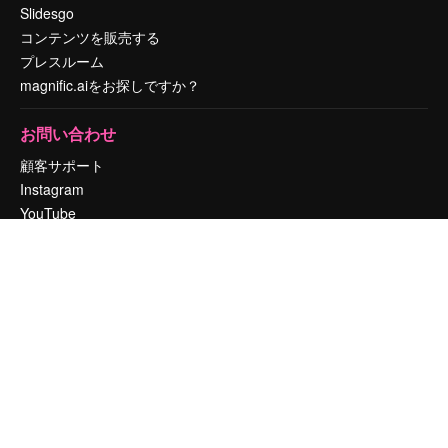
Slidesgo
コンテンツを販売する
プレスルーム
magnific.aiをお探しですか？
お問い合わせ
顧客サポート
Instagram
YouTube
LinkedIn
TikTok
Discord
X
Reddit
Copyright © 2010-
2026
Freepik Company S.L.U.
無断複写・転載を禁じま
す
.