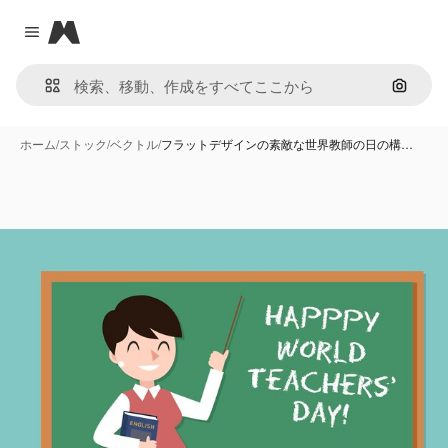
Magnific
Close menu
画像で
ホーム
/
ストック
/
ベクトル
/
フラットデザインの素敵な世界教師の日の構…