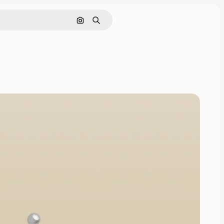
画像で検索
検索