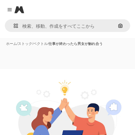
Magnific
Close menu
画像で
ホーム
/
ストック
/
ベクトル
/
仕事が終わったら男女が触れ合う