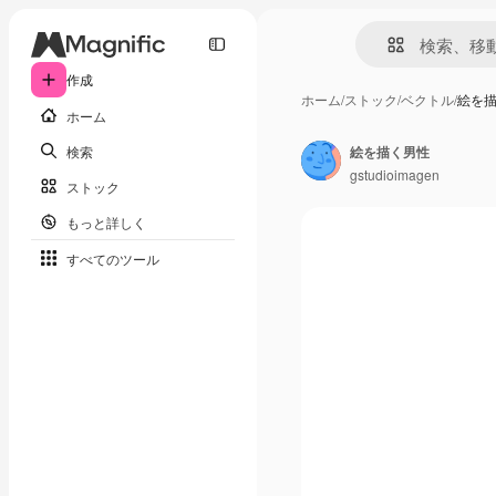
作成
ホーム
/
ストック
/
ベクトル
/
絵を
ホーム
検索
絵を描く男性
gstudioimagen
ストック
もっと詳しく
すべてのツール