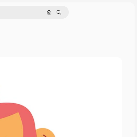
画像で検索
検索