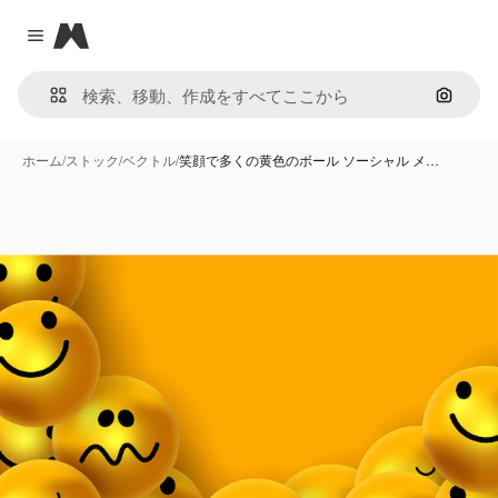
Magnific
Close menu
画像で
ホーム
/
ストック
/
ベクトル
/
笑顔で多くの黄色のボール ソーシャル メ…