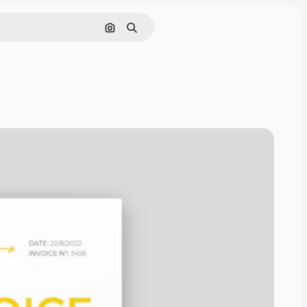
画像で検索
検索