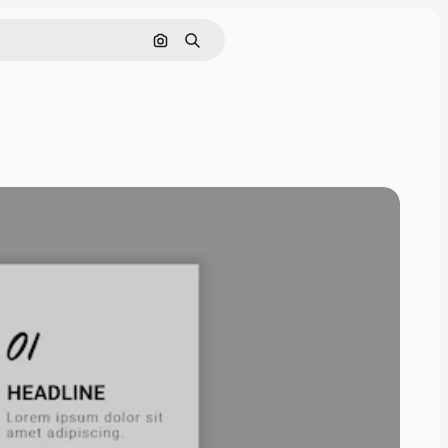
画像で検索
検索