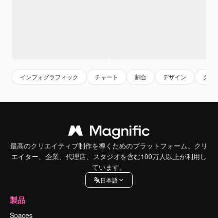
インフォグラフィック
チャート
割合
デザイン
グラ
最高のクリエイティブ制作を導くためのプラットフォーム。クリ
エイター、企業、代理店、スタジオを含む100万人以上が利用し
ています。
日本語
製品
Spaces