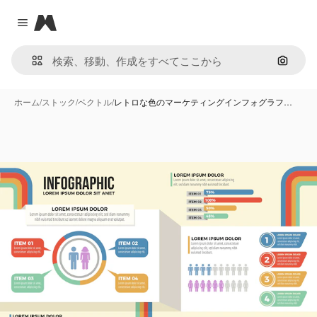
Magnific
Close menu
画像で
ホーム
/
ストック
/
ベクトル
/
レトロな色のマーケティングインフォグラフ…