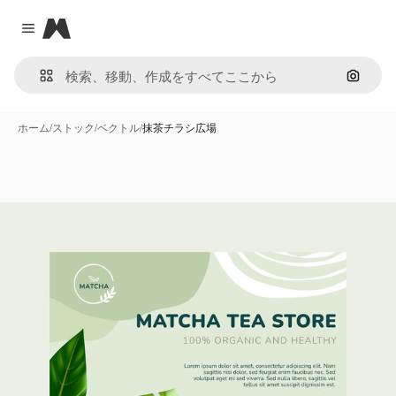
Magnific
Close menu
画像で
ホーム
/
ストック
/
ベクトル
/
抹茶チラシ広場