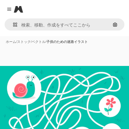
Magnific
Close menu
画像で
ホーム
/
ストック
/
ベクトル
/
子供のための迷路イラスト