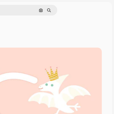
画像で検索
検索