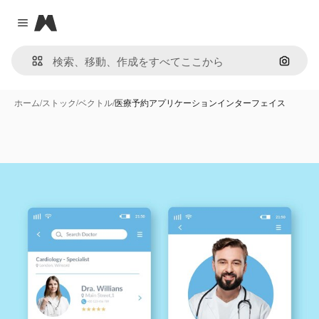
Magnific
Close menu
画像で
ホーム
/
ストック
/
ベクトル
/
医療予約アプリケーションインターフェイス