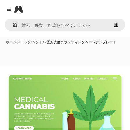
Magnific
Close menu
画像で
ホーム
/
ストック
/
ベクトル
/
医療大麻のランディングページテンプレート