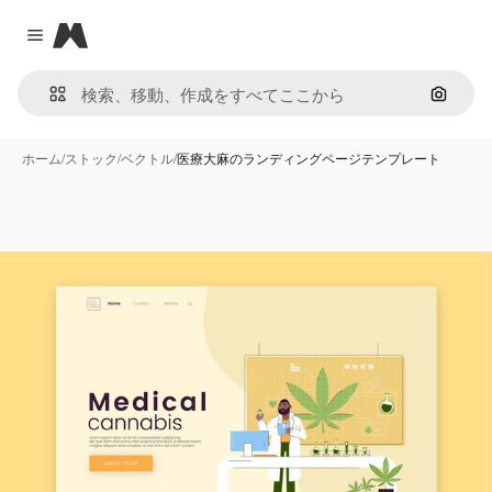
Magnific
Close menu
画像で
ホーム
/
ストック
/
ベクトル
/
医療大麻のランディングページテンプレート