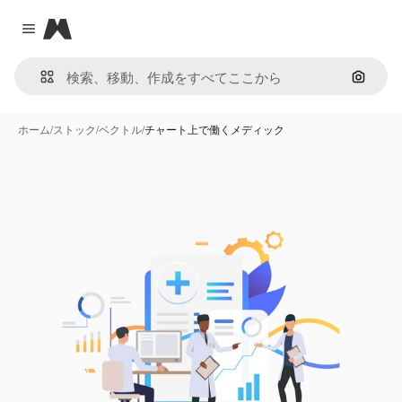
Magnific
Close menu
画像で
ホーム
/
ストック
/
ベクトル
/
チャート上で働くメディック