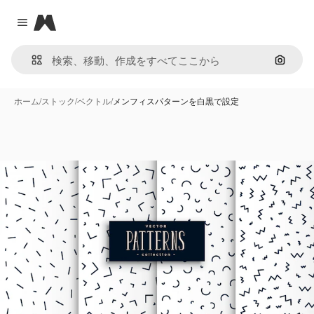
Magnific
Close menu
画像で
ホーム
/
ストック
/
ベクトル
/
メンフィスパターンを白黒で設定