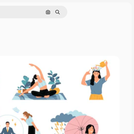
画像で検索
検索