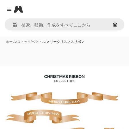
Magnific
Close menu
画像で
ホーム
/
ストック
/
ベクトル
/
メリークリスマスリボン