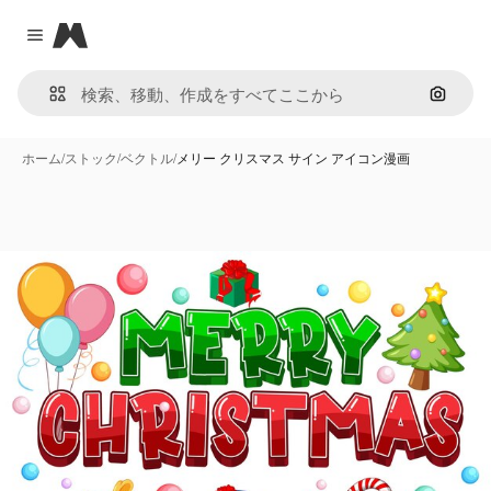
Magnific
Close menu
画像で
ホーム
/
ストック
/
ベクトル
/
メリー クリスマス サイン アイコン漫画