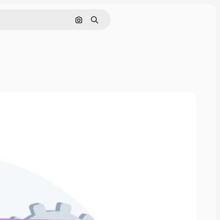
画像で検索
検索