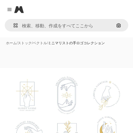
Magnific
Close menu
画像で
ホーム
/
ストック
/
ベクトル
/
ミニマリストの手ロゴコレクション