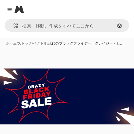
Magnific
Close menu
画像で
ホーム
/
ストック
/
ベクトル
/
現代のブラックフライデー・クレイジー・セ…