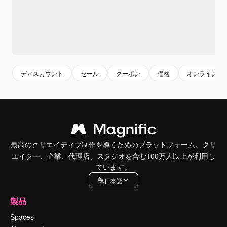
ディスカウント
セール
クーポン
価格
オンラインシ
最高のクリエイティブ制作を導くためのプラットフォーム。クリ
エイター、企業、代理店、スタジオを含む100万人以上が利用し
ています。
日本語
製品
Spaces