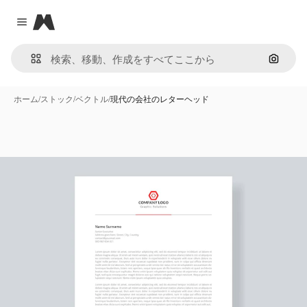
Magnific
Close menu
画像で
ホーム
/
ストック
/
ベクトル
/
現代の会社のレターヘッド