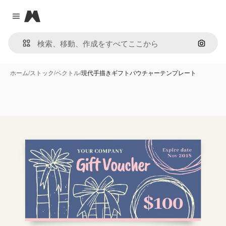
Magnific
Close menu
画像で
ホーム
/
ストック
/
ベクトル
/
現代手描きギフトバウチャーテンプレート