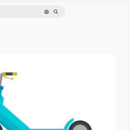
画像で検索
検索