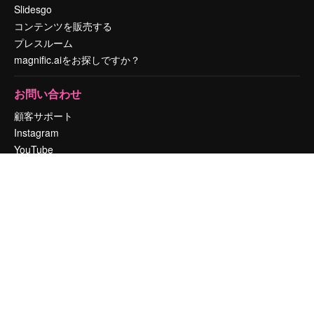
Slidesgo
コンテンツを販売する
プレスルーム
magnific.aiをお探しですか？
お問い合わせ
顧客サポート
Instagram
YouTube
LinkedIn
TikTok
Discord
X
Reddit
Copyright © 2010-
2026
Freepik Company S.L.U.
無断複写・転載を禁じま
す
.