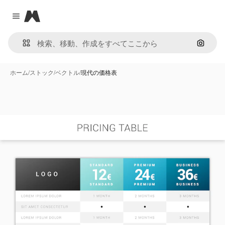
Magnific
Close menu
画像で
ホーム
/
ストック
/
ベクトル
/
現代の価格表