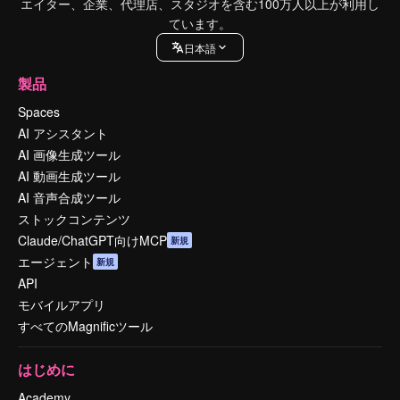
エイター、企業、代理店、スタジオを含む100万人以上が利用し
ています。
日本語
製品
Spaces
AI アシスタント
AI 画像生成ツール
AI 動画生成ツール
AI 音声合成ツール
ストックコンテンツ
Claude/ChatGPT向けMCP
新規
エージェント
新規
API
モバイルアプリ
すべてのMagnificツール
はじめに
Academy