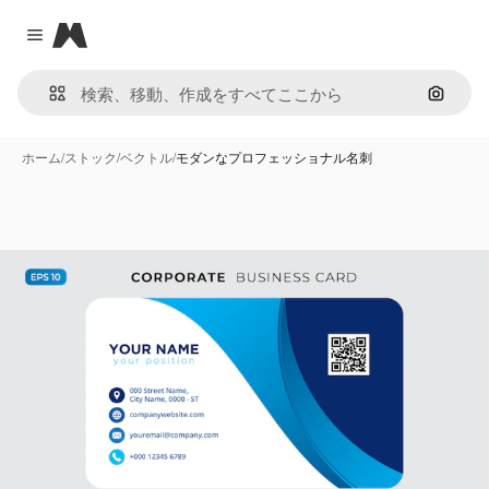
Magnific
Close menu
画像で
ホーム
/
ストック
/
ベクトル
/
モダンなプロフェッショナル名刺