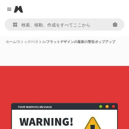
Magnific
Close menu
画像で
ホーム
/
ストック
/
ベクトル
/
フラットデザインの最新の警告ポップアップ