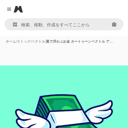
Magnific
Close menu
画像で
ホーム
/
ストック
/
ベクトル
/
翼で浮かぶお金 カートゥーンベクトル ア…