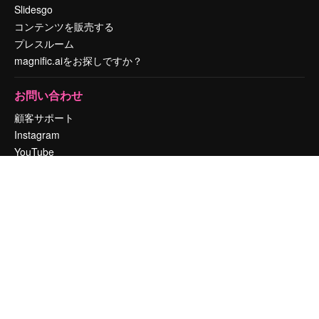
Slidesgo
コンテンツを販売する
プレスルーム
magnific.aiをお探しですか？
お問い合わせ
顧客サポート
Instagram
YouTube
LinkedIn
TikTok
Discord
X
Reddit
Copyright © 2010-
2026
Freepik Company S.L.U.
無断複写・転載を禁じま
す
.