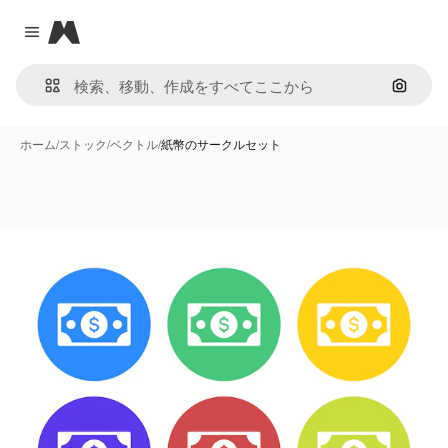
Magnific
Close menu
画像で
ホーム
/
ストック
/
ベクトル
/
紙幣のサークルセット