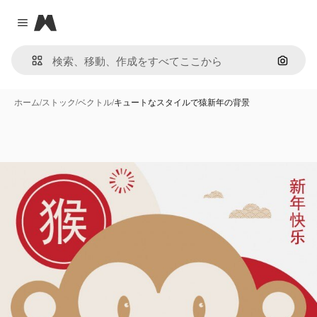
Magnific
Close menu
画像で
ホーム
/
ストック
/
ベクトル
/
キュートなスタイルで猿新年の背景