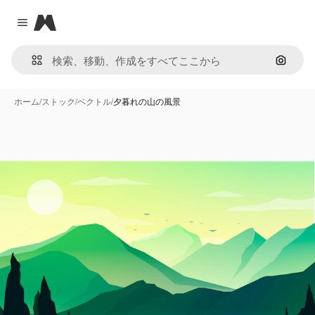
Magnific
Close menu
画像で
ホーム
/
ストック
/
ベクトル
/
夕暮れの山の風景