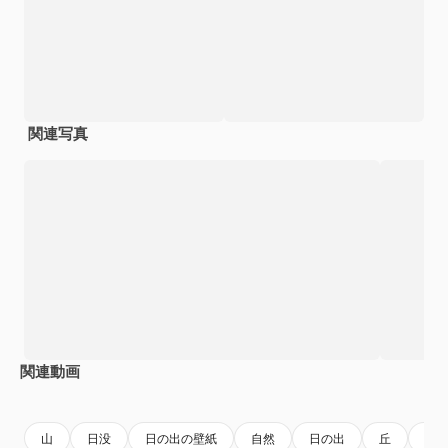
関連写真
関連動画
Premium
Premium
AIによって生成されました。
山
日没
日の出の壁紙
自然
日の出
丘
太