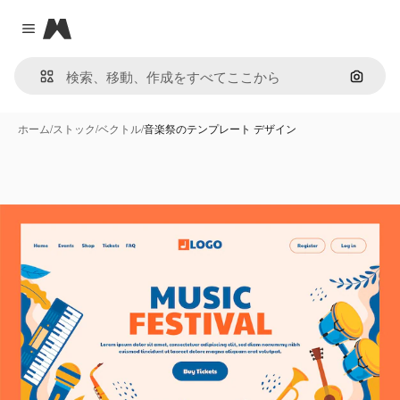
Magnific
Close menu
画像で
ホーム
/
ストック
/
ベクトル
/
音楽祭のテンプレート デザイン