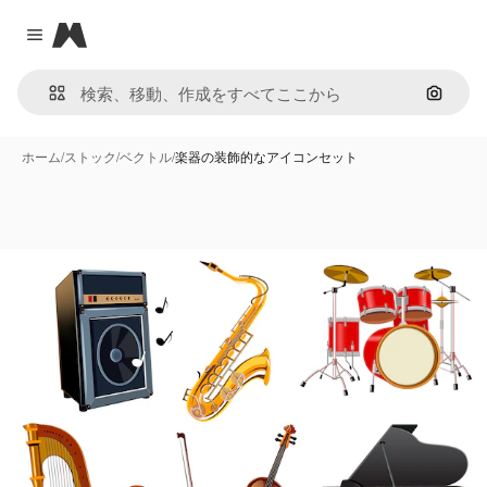
Magnific
Close menu
画像で
ホーム
/
ストック
/
ベクトル
/
楽器の装飾的なアイコンセット